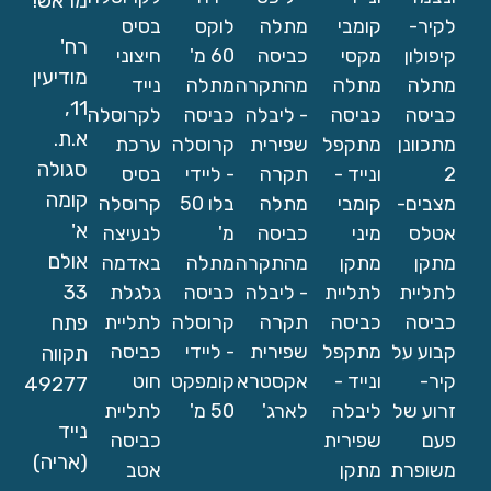
מראש!
לקיר-
קומבי
מתלה
לוקס
בסיס
רח'
קיפולון
מקסי
כביסה
60 מ'
חיצוני
מודיעין
מתלה
מתלה
מהתקרה
מתלה
נייד
11,
כביסה
כביסה
- ליבלה
כביסה
לקרוסלה
א.ת.
מתכוונן
מתקפל
שפירית
קרוסלה
ערכת
סגולה
2
ונייד -
תקרה
- ליידי
בסיס
קומה
מצבים-
קומבי
מתלה
בלו 50
קרוסלה
א'
אטלס
מיני
כביסה
מ'
לנעיצה
אולם
מתקן
מתקן
מהתקרה
מתלה
באדמה
33
לתליית
לתליית
- ליבלה
כביסה
גלגלת
כביסה
כביסה
תקרה
קרוסלה
לתליית
פתח
קבוע על
מתקפל
שפירית
- ליידי
כביסה
תקווה
קיר-
ונייד -
אקסטרא
קומפקט
חוט
49277
זרוע של
ליבלה
לארג'
50 מ'
לתליית
נייד
פעם
שפירית
כביסה
(אריה)
משופרת
מתקן
אטב