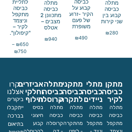
כביסה
לתליית
מתלה
מתלה
קבוע על
כביסה
כביסה
כביסה
הקיר -זרוע
מתקפל
קבוע בין
מתכוונן 2
של פעם
וניצמד
שני קירות
מצבים –
משופרת
לקיר –
אטלס
"קיפולון".
₪
280
₪
490
₪
940
–
₪
650
₪
750
מתקן
מתלי
מתקני
מתלה
אביזרים
בקרו
כביסה
כביסה
כביסה
כביסה
וחלקי
אצלנו
לקיר
ניידים
לתקרה
קרוסלה
חילוף
ביקורים
מתלה
מתלה
מתלה
מתלה
בסיס
ייתקבלו
כביסה
כביסה
כביסה
כביסה
חיצוני
בברכה
מתקפל
מתקפל
מהתקרה
קרוסלה
קבוע
בתיאום
ונצמד
ונייד -
- ליפט
- דה
לקרוסלה