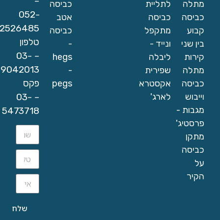
–
מתלה
לתליית
כביסה
052-
כביסה
כביסה
אטב
2526485
קבוע
מתקפל
כביסה
טלפון
בין שני
ונייד -
-
– 03-
קירות
ליבלה
hegs
9042013
מתלה
שפירית
-
פקס
כביסה
אקסטרא
pegs
– 03-
וייבוש
לארג'
מגבות -
5473718
פרסטיג'
מתקן
כביסה
על
הקיר
שלח