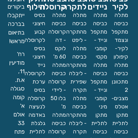
לקיר
ניידים
לתקרה
קרוסלה
חילוף
ביקורים
מתלה
מתלה
מתלה
מתלה
בסיס
ייתקבלו
כביסה
כביסה
כביסה
כביסה
חיצוני
בברכה
מתקפל
מתקפל
מהתקרה
קרוסלה
קבוע
בתיאום
ונצמד
ונייד -
- ליפט
- דה
לקרוסלה
מראש!
לקיר-
קומבי
מתלה
לוקס
בסיס
רח'
קיפולון
מקסי
כביסה
60 מ'
חיצוני
מודיעין
מתלה
מתלה
מהתקרה
מתלה
נייד
11,
כביסה
כביסה
- ליבלה
כביסה
לקרוסלה
א.ת.
מתכוונן
מתקפל
שפירית
קרוסלה
ערכת
סגולה
2
ונייד -
תקרה
- ליידי
בסיס
קומה
מצבים-
קומבי
מתלה
בלו 50
קרוסלה
א'
אטלס
מיני
כביסה
מ'
לנעיצה
אולם
מתקן
מתקן
מהתקרה
מתלה
באדמה
33
לתליית
לתליית
- ליבלה
כביסה
גלגלת
כביסה
כביסה
תקרה
קרוסלה
לתליית
פתח