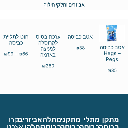
אביזרים וחלקי חילוף
אטב כביסה
ערכת בסיס
חוט לתליית
לקרוסלה
כביסה
אטב כביסה
₪
38
לנעיצה
Hegs –
₪
99
–
₪
66
באדמה
Pegs
₪
260
₪
35
מתקן
מתלי
מתקני
מתלה
אביזרים
בקרו
כביסה
כביסה
כביסה
כביסה
וחלקי
אצלנו