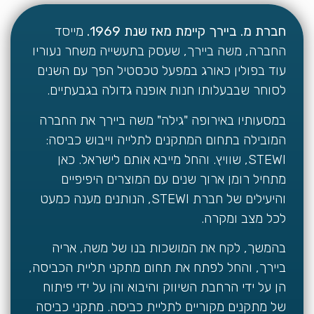
חברת מ. ביירך קיימת מאז שנת 1969.
מייסד
החברה, משה ביירך, שעסק בתעשייה משחר נעוריו
עוד בפולין כאורג במפעל טכסטיל הפך עם השנים
לסוחר שבבעלותו חנות אופנה גדולה בגבעתיים.
במסעותיו באירופה "גילה" משה ביירך את החברה
המובילה בתחום המתקנים לתלייה וייבוש כביסה:
STEWI, שוויץ. והחל מייבא אותם לישראל. כאן
מתחיל רומן ארוך שנים עם המוצרים היפיפיים
והיעילים של חברת STEWI, הנותנים מענה כמעט
לכל מצב ומקרה.
בהמשך, לקח את המושכות בנו של משה, אריה
ביירך, והחל לפתח את תחום מתקני תליית הכביסה,
הן על ידי הרחבת השיווק והיבוא והן על ידי פיתוח
של מתקנים מקוריים לתליית כביסה. מתקני כביסה