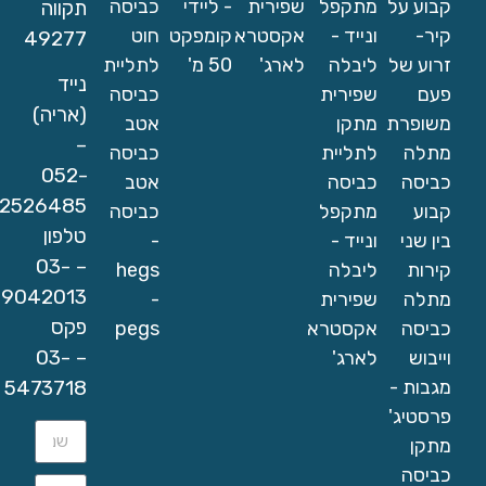
קבוע על
מתקפל
שפירית
- ליידי
כביסה
תקווה
קיר-
ונייד -
אקסטרא
קומפקט
חוט
49277
זרוע של
ליבלה
לארג'
50 מ'
לתליית
נייד
פעם
שפירית
כביסה
(אריה)
משופרת
מתקן
אטב
–
מתלה
לתליית
כביסה
052-
כביסה
כביסה
אטב
2526485
קבוע
מתקפל
כביסה
טלפון
בין שני
ונייד -
-
– 03-
קירות
ליבלה
hegs
9042013
מתלה
שפירית
-
פקס
כביסה
אקסטרא
pegs
– 03-
וייבוש
לארג'
מגבות -
5473718
פרסטיג'
מתקן
כביסה