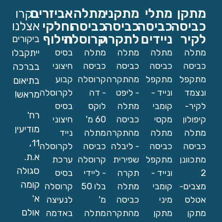
מתקן
מתלי
מתקני
מתלה
אביזרים
בקרו
כביסה
כביסה
כביסה
כביסה
וחלקי
אצלנו
לקיר
ניידים
לתקרה
קרוסלה
חילוף
ביקורים
מתלה
מתלה
מתלה
מתלה
בסיס
ייתקבלו
כביסה
כביסה
כביסה
כביסה
חיצוני
בברכה
מתקפל
מתקפל
מהתקרה
קרוסלה
קבוע
בתיאום
ונצמד
ונייד -
- ליפט
- דה
לקרוסלה
מראש!
לקיר-
קומבי
מתלה
לוקס
בסיס
רח'
קיפולון
מקסי
כביסה
60 מ'
חיצוני
מודיעין
מתלה
מתלה
מהתקרה
מתלה
נייד
11,
כביסה
כביסה
- ליבלה
כביסה
לקרוסלה
א.ת.
מתכוונן
מתקפל
שפירית
קרוסלה
ערכת
סגולה
2
ונייד -
תקרה
- ליידי
בסיס
קומה
מצבים-
קומבי
מתלה
בלו 50
קרוסלה
א'
אטלס
מיני
כביסה
מ'
לנעיצה
אולם
מתקן
מתקן
מהתקרה
מתלה
באדמה