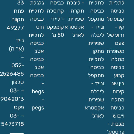
33
לתליית
לתליית
- ליבלה
כביסה
גלגלת
כביסה
כביסה
תקרה
קרוסלה
לתליית
פתח
קבוע על
מתקפל
שפירית
- ליידי
כביסה
תקווה
קיר-
ונייד -
אקסטרא
קומפקט
חוט
49277
זרוע של
ליבלה
לארג'
50 מ'
לתליית
נייד
פעם
שפירית
כביסה
(אריה)
משופרת
מתקן
אטב
–
מתלה
לתליית
כביסה
052-
כביסה
כביסה
אטב
2526485
קבוע
מתקפל
כביסה
טלפון
בין שני
ונייד -
-
– 03-
קירות
ליבלה
hegs
9042013
מתלה
שפירית
-
פקס
כביסה
אקסטרא
pegs
– 03-
וייבוש
לארג'
מגבות -
5473718
פרסטיג'