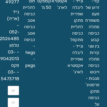
קיר-
ונייד -
אקסטרא
קומפקט
חוט
49277
זרוע של
ליבלה
לארג'
50 מ'
לתליית
נייד
פעם
שפירית
כביסה
(אריה)
משופרת
מתקן
אטב
–
מתלה
לתליית
כביסה
052-
כביסה
כביסה
אטב
2526485
קבוע
מתקפל
כביסה
טלפון
בין שני
ונייד -
-
– 03-
קירות
ליבלה
hegs
9042013
מתלה
שפירית
-
פקס
כביסה
אקסטרא
pegs
– 03-
וייבוש
לארג'
מגבות -
5473718
פרסטיג'
מתקן
כביסה
על