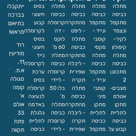
מתלה
מתלה
מתלה
מתלה
בסיס
ייתקבלו
כביסה
כביסה
כביסה
כביסה
חיצוני
בברכה
מתקפל
מתקפל
מהתקרה
קרוסלה
קבוע
בתיאום
ונצמד
ונייד -
- ליפט
- דה
לקרוסלה
מראש!
לקיר-
קומבי
מתלה
לוקס
בסיס
רח'
קיפולון
מקסי
כביסה
60 מ'
חיצוני
מודיעין
מתלה
מתלה
מהתקרה
מתלה
נייד
11,
כביסה
כביסה
- ליבלה
כביסה
לקרוסלה
א.ת.
מתכוונן
מתקפל
שפירית
קרוסלה
ערכת
סגולה
2
ונייד -
תקרה
- ליידי
בסיס
קומה
מצבים-
קומבי
מתלה
בלו 50
קרוסלה
א'
אטלס
מיני
כביסה
מ'
לנעיצה
אולם
מתקן
מתקן
מהתקרה
מתלה
באדמה
33
לתליית
לתליית
- ליבלה
כביסה
גלגלת
כביסה
כביסה
תקרה
קרוסלה
לתליית
פתח
קבוע על
מתקפל
שפירית
- ליידי
כביסה
תקווה