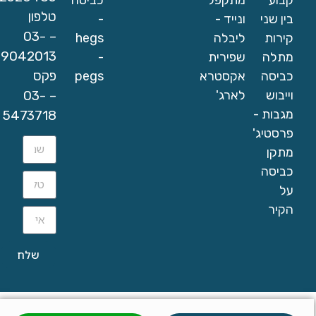
טלפון
בין שני
ונייד -
-
– 03-
קירות
ליבלה
hegs
9042013
מתלה
שפירית
-
פקס
כביסה
אקסטרא
pegs
– 03-
וייבוש
לארג'
מגבות -
5473718
פרסטיג'
מתקן
כביסה
על
הקיר
שלח