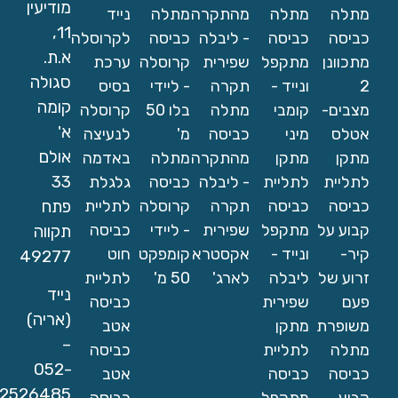
מודיעין
מתלה
מתלה
מהתקרה
מתלה
נייד
11,
כביסה
כביסה
- ליבלה
כביסה
לקרוסלה
א.ת.
מתכוונן
מתקפל
שפירית
קרוסלה
ערכת
סגולה
2
ונייד -
תקרה
- ליידי
בסיס
קומה
מצבים-
קומבי
מתלה
בלו 50
קרוסלה
א'
אטלס
מיני
כביסה
מ'
לנעיצה
אולם
מתקן
מתקן
מהתקרה
מתלה
באדמה
33
לתליית
לתליית
- ליבלה
כביסה
גלגלת
כביסה
כביסה
תקרה
קרוסלה
לתליית
פתח
קבוע על
מתקפל
שפירית
- ליידי
כביסה
תקווה
קיר-
ונייד -
אקסטרא
קומפקט
חוט
49277
זרוע של
ליבלה
לארג'
50 מ'
לתליית
נייד
פעם
שפירית
כביסה
(אריה)
משופרת
מתקן
אטב
–
מתלה
לתליית
כביסה
052-
כביסה
כביסה
אטב
2526485
קבוע
מתקפל
כביסה