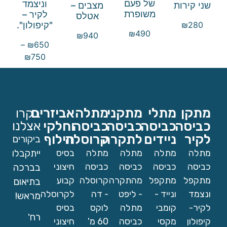
של פעם
וניצמד
שני קירות
מצבים –
משופרת
לקיר –
אטלס
"קיפולון".
₪
280
₪
490
₪
940
–
₪
650
₪
750
מתקן
מתלי
מתקני
מתלה
אביזרים
בקרו
כביסה
כביסה
כביסה
כביסה
וחלקי
אצלנו
לקיר
ניידים
לתקרה
קרוסלה
חילוף
ביקורים
מתלה
מתלה
מתלה
מתלה
בסיס
ייתקבלו
כביסה
כביסה
כביסה
כביסה
חיצוני
בברכה
מתקפל
מתקפל
מהתקרה
קרוסלה
קבוע
בתיאום
ונצמד
ונייד -
- ליפט
- דה
לקרוסלה
מראש!
לקיר-
קומבי
מתלה
לוקס
בסיס
רח'
קיפולון
מקסי
כביסה
60 מ'
חיצוני