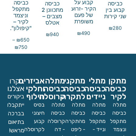
קבוע על
כביסה
כביסה
כביסה
הקיר -זרוע
מתקפל
קבוע בין
מתכוונן 2
של פעם
וניצמד
שני קירות
מצבים –
משופרת
לקיר –
אטלס
"קיפולון".
₪
280
₪
490
₪
940
–
₪
650
₪
750
מתקן
מתלי
מתקני
מתלה
אביזרים
בקרו
כביסה
כביסה
כביסה
כביסה
וחלקי
אצלנו
לקיר
ניידים
לתקרה
קרוסלה
חילוף
ביקורים
מתלה
מתלה
מתלה
מתלה
בסיס
ייתקבלו
כביסה
כביסה
כביסה
כביסה
חיצוני
בברכה
מתקפל
מתקפל
מהתקרה
קרוסלה
קבוע
בתיאום
ונצמד
ונייד -
- ליפט
- דה
לקרוסלה
מראש!