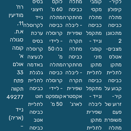
לקיר-
קומבי
מתלה
לוקס
בסיס
רח'
קיפולון
מקסי
כביסה
60 מ'
חיצוני
מודיעין
מתלה
מתלה
מהתקרה
מתלה
נייד
11,
כביסה
כביסה
- ליבלה
כביסה
לקרוסלה
א.ת.
מתכוונן
מתקפל
שפירית
קרוסלה
ערכת
סגולה
2
ונייד -
תקרה
- ליידי
בסיס
קומה
מצבים-
קומבי
מתלה
בלו 50
קרוסלה
א'
אטלס
מיני
כביסה
מ'
לנעיצה
אולם
מתקן
מתקן
מהתקרה
מתלה
באדמה
33
לתליית
לתליית
- ליבלה
כביסה
גלגלת
כביסה
כביסה
תקרה
קרוסלה
לתליית
פתח
קבוע על
מתקפל
שפירית
- ליידי
כביסה
תקווה
קיר-
ונייד -
אקסטרא
קומפקט
חוט
49277
זרוע של
ליבלה
לארג'
50 מ'
לתליית
נייד
פעם
שפירית
כביסה
(אריה)
משופרת
מתקן
אטב
–
מתלה
לתליית
כביסה