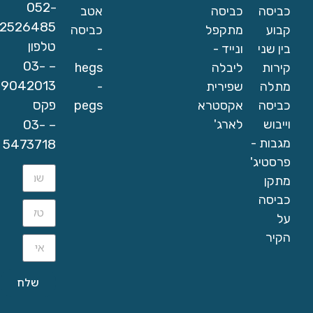
052-
כביסה
כביסה
אטב
2526485
קבוע
מתקפל
כביסה
טלפון
בין שני
ונייד -
-
– 03-
קירות
ליבלה
hegs
9042013
מתלה
שפירית
-
פקס
כביסה
אקסטרא
pegs
– 03-
וייבוש
לארג'
מגבות -
5473718
פרסטיג'
מתקן
כביסה
על
הקיר
שלח