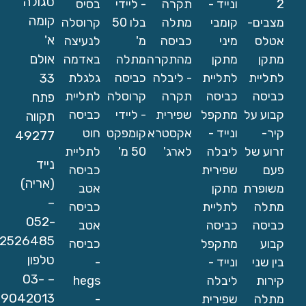
סגולה
2
ונייד -
תקרה
- ליידי
בסיס
קומה
מצבים-
קומבי
מתלה
בלו 50
קרוסלה
א'
אטלס
מיני
כביסה
מ'
לנעיצה
אולם
מתקן
מתקן
מהתקרה
מתלה
באדמה
33
לתליית
לתליית
- ליבלה
כביסה
גלגלת
כביסה
כביסה
תקרה
קרוסלה
לתליית
פתח
קבוע על
מתקפל
שפירית
- ליידי
כביסה
תקווה
קיר-
ונייד -
אקסטרא
קומפקט
חוט
49277
זרוע של
ליבלה
לארג'
50 מ'
לתליית
נייד
פעם
שפירית
כביסה
(אריה)
משופרת
מתקן
אטב
–
מתלה
לתליית
כביסה
052-
כביסה
כביסה
אטב
2526485
קבוע
מתקפל
כביסה
טלפון
בין שני
ונייד -
-
– 03-
קירות
ליבלה
hegs
9042013
מתלה
שפירית
-