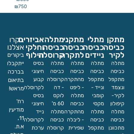
₪
750
מתקן
מתלי
מתקני
מתלה
אביזרים
בקרו
כביסה
כביסה
כביסה
כביסה
וחלקי
אצלנו
לקיר
ניידים
לתקרה
קרוסלה
חילוף
ביקורים
מתלה
מתלה
מתלה
מתלה
בסיס
ייתקבלו
כביסה
כביסה
כביסה
כביסה
חיצוני
בברכה
מתקפל
מתקפל
מהתקרה
קרוסלה
קבוע
בתיאום
ונצמד
ונייד -
- ליפט
- דה
לקרוסלה
מראש!
לקיר-
קומבי
מתלה
לוקס
בסיס
רח'
קיפולון
מקסי
כביסה
60 מ'
חיצוני
מודיעין
מתלה
מתלה
מהתקרה
מתלה
נייד
11,
כביסה
כביסה
- ליבלה
כביסה
לקרוסלה
א.ת.
מתכוונן
מתקפל
שפירית
קרוסלה
ערכת