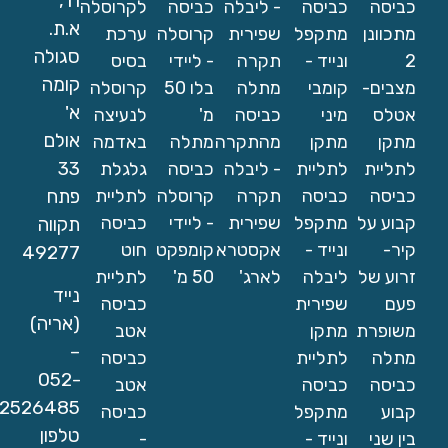
11,
כביסה
כביסה
- ליבלה
כביסה
לקרוסלה
א.ת.
מתכוונן
מתקפל
שפירית
קרוסלה
ערכת
סגולה
2
ונייד -
תקרה
- ליידי
בסיס
קומה
מצבים-
קומבי
מתלה
בלו 50
קרוסלה
א'
אטלס
מיני
כביסה
מ'
לנעיצה
אולם
מתקן
מתקן
מהתקרה
מתלה
באדמה
33
לתליית
לתליית
- ליבלה
כביסה
גלגלת
כביסה
כביסה
תקרה
קרוסלה
לתליית
פתח
קבוע על
מתקפל
שפירית
- ליידי
כביסה
תקווה
קיר-
ונייד -
אקסטרא
קומפקט
חוט
49277
זרוע של
ליבלה
לארג'
50 מ'
לתליית
נייד
פעם
שפירית
כביסה
(אריה)
משופרת
מתקן
אטב
–
מתלה
לתליית
כביסה
052-
כביסה
כביסה
אטב
2526485
קבוע
מתקפל
כביסה
טלפון
בין שני
ונייד -
-