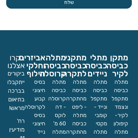
שלח
מתקן
מתלי
מתקני
מתלה
אביזרים
בקרו
כביסה
כביסה
כביסה
כביסה
וחלקי
אצלנו
לקיר
ניידים
לתקרה
קרוסלה
חילוף
ביקורים
מתלה
מתלה
מתלה
מתלה
בסיס
ייתקבלו
כביסה
כביסה
כביסה
כביסה
חיצוני
בברכה
מתקפל
מתקפל
מהתקרה
קרוסלה
קבוע
בתיאום
ונצמד
ונייד -
- ליפט
- דה
לקרוסלה
מראש!
לקיר-
קומבי
מתלה
לוקס
בסיס
רח'
קיפולון
מקסי
כביסה
60 מ'
חיצוני
מודיעין
מתלה
מתלה
מהתקרה
מתלה
נייד