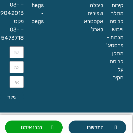
– 03-
קירות
ליבלה
hegs
9042013
מתלה
שפירית
-
פקס
כביסה
אקסטרא
pegs
– 03-
וייבוש
לארג'
מגבות -
5473718
פרסטיג'
מתקן
כביסה
על
הקיר
שלח
התקשרו
דברו איתנו